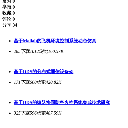
反对
0
举报 0
收藏 0
评论
0
分享
34
基于Matlab的飞机环境控制系统动态仿真
285下载
1012浏览
160.57K
基于DDS的分布式通信设备架
171下载
600浏览
420.82K
基于DDS的编队协同防空火控系统集成技术研究
325下载
596浏览
487.59K