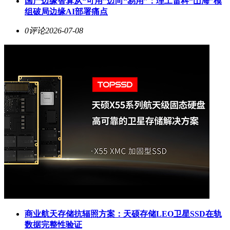
国产边缘智算从“可用”迈向“易用”：理工雷科“山海”模
组破局边缘AI部署痛点
0评论
2026-07-08
商业航天存储抗辐照方案：天硕存储LEO卫星SSD在轨
数据完整性验证