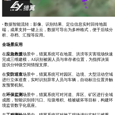
·
数据智能流转：影像、识别结果、定位信息实时回传地面
端，成果支持一键上云，数据可导出为多种格式，便于后续分
析、存档、汇报等应用。
全场景应用
在
应急救援
场景中，猎翼系统可在地震、洪涝等灾害现场快速
完成三维建模，AI识别被困人员与幸存者位置，为指挥决策
提供分钟级空间情报支撑。
在
安防巡查
场景中，猎翼系统可对园区、边境、大型活动空域
进行立体巡查，实时识别异常人员与车辆，自动标注位置并触
发预警机制。
在
环保监测
场景中，猎翼系统可对河道、库区、矿区进行全域
成图，智能识别排污口、垃圾堆积、植被破坏等目标，构建环
境监管数字化底座。
在
工程测绘
场景中，猎翼系统可对施工现场进行实时三维重